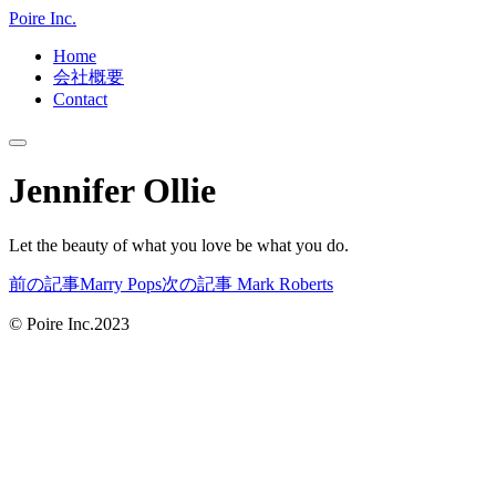
Poire Inc.
Home
会社概要
Contact
メ
イ
Jennifer Ollie
ン
メ
ニ
Let the beauty of what you love be what you do.
ュ
ー
前の記事
Marry Pops
次の記事
Mark Roberts
© Poire Inc.2023